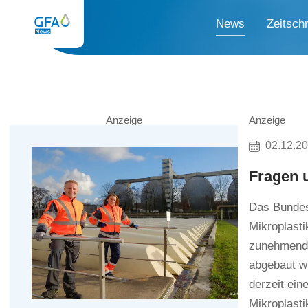
News
Zeitschr
Anzeige
Anzeige
02.12.2
Fragen 
Das Bundesi
Mikroplasti
zunehmende
abgebaut wi
derzeit ein
Mikroplasti