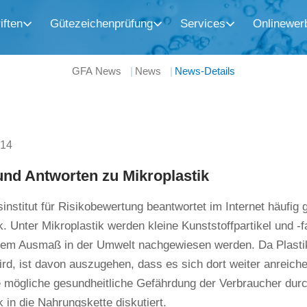
iften
Gütezeichenprüfung
Services
Onlinewer
GFA News
News
News-Details
014
und Antworten zu Mikroplastik
nstitut für Risikobewertung beantwortet im Internet häufig 
k. Unter Mikroplastik werden kleine Kunststoffpartikel und -f
m Ausmaß in der Umwelt nachgewiesen werden. Da Plastik
rd, ist davon auszugehen, dass es sich dort weiter anreichert
e mögliche gesundheitliche Gefährdung der Verbraucher dur
k in die Nahrungskette diskutiert.