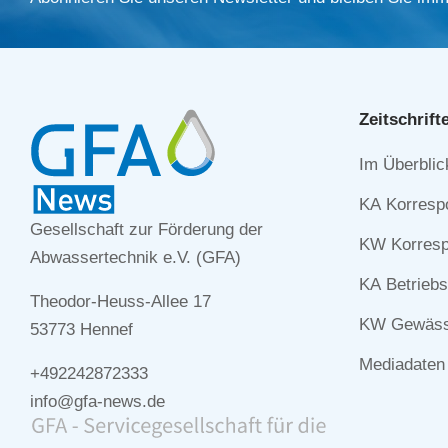
Zeitschrift
Navigation
Im Überblic
überspringe
KA Korresp
Gesellschaft zur Förderung der
KW Korresp
Abwassertechnik e.V. (GFA)
KA Betriebs
Theodor-Heuss-Allee 17
KW Gewässe
53773 Hennef
Mediadaten
+492242872333
info@gfa-news.de