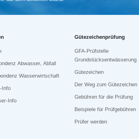
en
Gütezeichen­prüfung
Navigation
k
GFA-Prüfstelle
n
überspringen
Grundstücksentwässerung
ondenz Abwasser, Abfall
Gütezeichen
ondenz Wasserwirtschaft
Der Weg zum Gütezeichen
-Info
Gebühren für die Prüfung
r-Info
Beispiele für Prüfgebühren
Prüfer werden