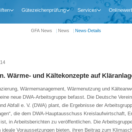
iften
Gütezeichenprüfung
Services
Onlinewer
GFA News
News
News-Details
014
n. Wärme- und Kältekonzepte auf Kläranlage
zierung, Wärmemanagement, Wärmenutzung und Kälteanwe
 eine neue DWA-Arbeitsgruppe befasst. Die Deutsche Verein
d Abfall e. V. (DWA) plant, die Ergebnisse der Arbeitsgru
lagen“, die dem DWA-Hauptausschuss Kreislaufwirtschaft, 
ist, in Arbeitsberichten zu veröffentlichen. Die Arbeitsgrupp
 ideale Voraussetzungen bieten, ihren Beitrag zum Klimasc