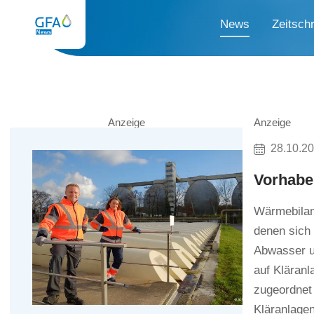
News
Zeitschr
Anzeige
Anzeige
28.10.2
Vorhabe
Wärmebilan
denen sich
Abwasser un
auf Kläran
zugeordnet 
Kläranlagen