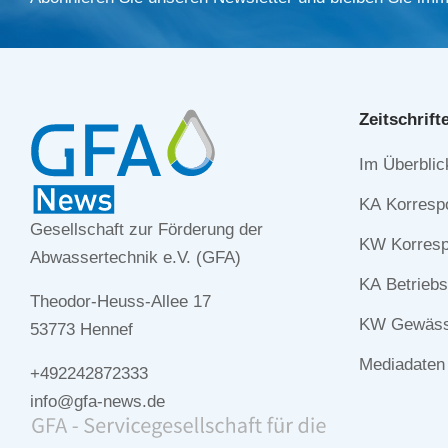
Zeitschrift
Navigation
Im Überblic
überspringe
KA Korresp
Gesellschaft zur Förderung der
KW Korresp
Abwassertechnik e.V. (GFA)
KA Betriebs
Theodor-Heuss-Allee 17
KW Gewässe
53773 Hennef
Mediadaten
+492242872333
info@gfa-news.de