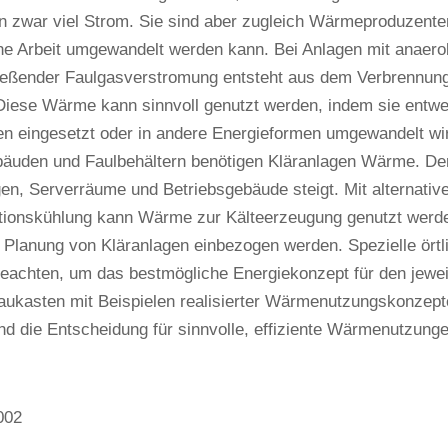
 zwar viel Strom. Sie sind aber zugleich Wärmeproduzenten
e Arbeit umgewandelt werden kann. Bei Anlagen mit anaero
ießender Faulgasverstromung entsteht aus dem Verbrennung
iese Wärme kann sinnvoll genutzt werden, indem sie entwed
n eingesetzt oder in andere Energieformen umgewandelt wir
bäuden und Faulbehältern benötigen Kläranlagen Wärme. Der 
en, Serverräume und Betriebsgebäude steigt. Mit alternativ
tionskühlung kann Wärme zur Kälteerzeugung genutzt werd
ie Planung von Kläranlagen einbezogen werden. Spezielle ört
eachten, um das bestmögliche Energiekonzept für den jeweil
ukasten mit Beispielen realisierter Wärmenutzungskonzepte 
d die Entscheidung für sinnvolle, effiziente Wärmenutzungen
002