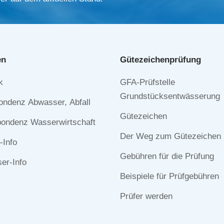
en
Gütezeichen­prüfung
Navigation
k
GFA-Prüfstelle
n
überspringen
Grundstücksentwässerung
ondenz Abwasser, Abfall
Gütezeichen
ondenz Wasserwirtschaft
Der Weg zum Gütezeichen
-Info
Gebühren für die Prüfung
r-Info
Beispiele für Prüfgebühren
Prüfer werden