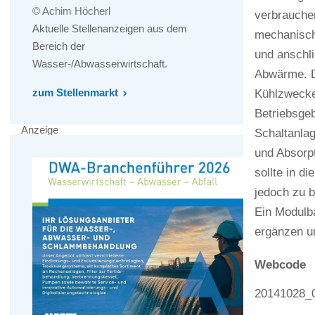
© Achim Höcherl
verbrauchen
Aktuelle Stellenanzeigen aus dem
mechanisch
Bereich der
und anschl
Wasser-/Abwasserwirtschaft.
Abwärme. D
zum Stellenmarkt
Kühlzwecke
Betriebsge
Anzeige
Schaltanlag
und Absorp
sollte in d
jedoch zu b
Ein Modulba
ergänzen un
Webcode
20141028_