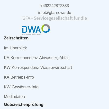
+492242872333
info@gfa-news.de
Zeitschriften
Navigation
Im Überblick
überspringen
KA Korrespondenz Abwasser, Abfall
KW Korrespondenz Wasserwirtschaft
KA Betriebs-Info
KW Gewässer-Info
Mediadaten
Gütezeichen­prüfung