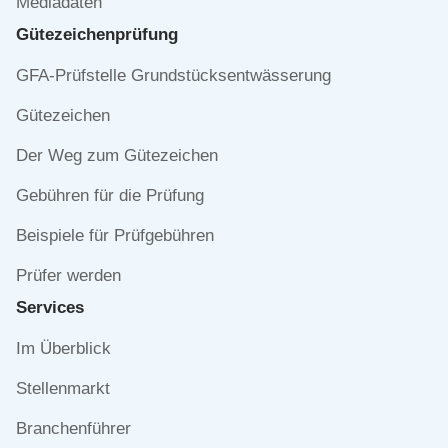
Mediadaten
Gütezeichen­prüfung
Navigation
GFA-Prüfstelle Grundstücksentwässerung
überspringen
Gütezeichen
Der Weg zum Gütezeichen
Gebühren für die Prüfung
Beispiele für Prüfgebühren
Prüfer werden
Services
Navigation
Im Überblick
überspringen
Stellenmarkt
Branchenführer