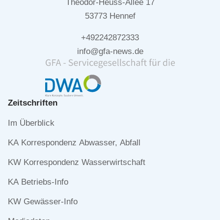
Theodor-Heuss-Allee 17
53773 Hennef
+492242872333
info@gfa-news.de
Zeitschriften
Navigation
Im Überblick
überspringen
KA Korrespondenz Abwasser, Abfall
KW Korrespondenz Wasserwirtschaft
KA Betriebs-Info
KW Gewässer-Info