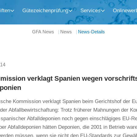
iften
Gütezeichenprüfung
Services
Onlinewer
GFA News
News
News-Details
014
ission verklagt Spanien wegen vorschrift
eponien
ische Kommission verklagt Spanien beim Gerichtshof der E
 der Abfallbewirtschaftung: Trotz früherer Mahnungen der K
r spanischer Abfalldeponien noch gegen einschlägiges EU-R
über Abfalldeponien hätten Deponien, die 2001 in Betrieb war
 werden müssen, wenn sie nicht den EU-Standards zur Gewäh