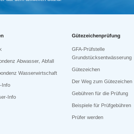
en
Gütezeichen­prüfung
Navigation
k
GFA-Prüfstelle
n
überspringen
Grundstücksentwässerung
ondenz Abwasser, Abfall
Gütezeichen
ondenz Wasserwirtschaft
Der Weg zum Gütezeichen
-Info
Gebühren für die Prüfung
r-Info
Beispiele für Prüfgebühren
Prüfer werden