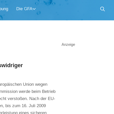
bung
Die GFA
Anzeige
swidriger
uropäischen Union wegen
ommission werde beim Betrieb
echt verstoßen. Nach der EU-
en, bis zum 16. Juli 2009
rleistung eines sicheren