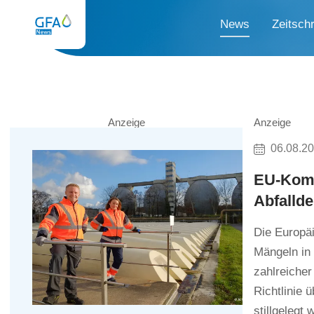
News
Zeitschr
Anzeige
Anzeige
06.08.2
EU-Komm
Abfalld
Die Europä
Mängeln in
zahlreiche
Richtlinie 
stillgelegt