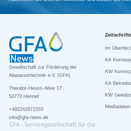
Zeitschrift
Navigation
Im Überblic
überspringe
KA Korresp
Gesellschaft zur Förderung der
KW Korresp
Abwassertechnik e.V. (GFA)
KA Betriebs
Theodor-Heuss-Allee 17
KW Gewässe
53773 Hennef
Mediadaten
+492242872333
info@gfa-news.de