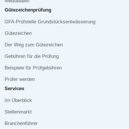
Mediadaten
Gütezeichen­prüfung
Navigation
GFA-Prüfstelle Grundstücksentwässerung
überspringen
Gütezeichen
Der Weg zum Gütezeichen
Gebühren für die Prüfung
Beispiele für Prüfgebühren
Prüfer werden
Services
Navigation
Im Überblick
überspringen
Stellenmarkt
Branchenführer