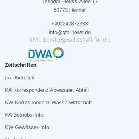
Theodor-Heuss-Allee 17
53773 Hennef
+492242872333
info@gfa-news.de
Zeitschriften
Navigation
Im Überblick
überspringen
KA Korrespondenz Abwasser, Abfall
KW Korrespondenz Wasserwirtschaft
KA Betriebs-Info
KW Gewässer-Info