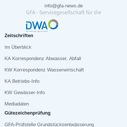
info@gfa-news.de
Zeitschriften
Navigation
Im Überblick
überspringen
KA Korrespondenz Abwasser, Abfall
KW Korrespondenz Wasserwirtschaft
KA Betriebs-Info
KW Gewässer-Info
Mediadaten
Gütezeichen­prüfung
Navigation
GFA-Prüfstelle Grundstücksentwässerung