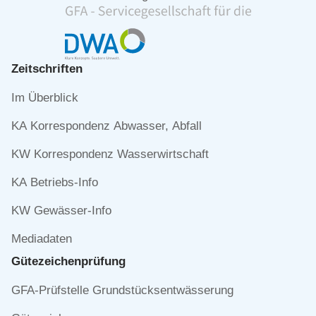
Zeitschriften
Navigation
Im Überblick
überspringen
KA Korrespondenz Abwasser, Abfall
KW Korrespondenz Wasserwirtschaft
KA Betriebs-Info
KW Gewässer-Info
Mediadaten
Gütezeichen­prüfung
Navigation
GFA-Prüfstelle Grundstücksentwässerung
überspringen