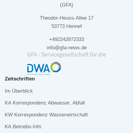
(GFA)
Theodor-Heuss-Allee 17
53773 Hennef
+492242872333
info@gfa-news.de
Zeitschriften
Navigation
Im Überblick
überspringen
KA Korrespondenz Abwasser, Abfall
KW Korrespondenz Wasserwirtschaft
KA Betriebs-Info