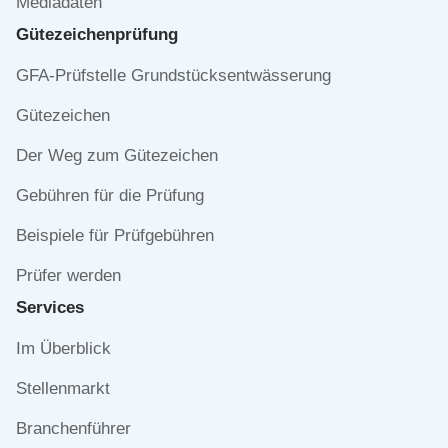
Mediadaten
Gütezeichen­prüfung
Navigation
GFA-Prüfstelle Grundstücksentwässerung
überspringen
Gütezeichen
Der Weg zum Gütezeichen
Gebühren für die Prüfung
Beispiele für Prüfgebühren
Prüfer werden
Services
Navigation
Im Überblick
überspringen
Stellenmarkt
Branchenführer