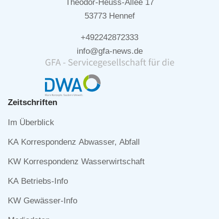
Theodor-Heuss-Allee 17
53773 Hennef
+492242872333
info@gfa-news.de
Zeitschriften
Navigation
Im Überblick
überspringen
KA Korrespondenz Abwasser, Abfall
KW Korrespondenz Wasserwirtschaft
KA Betriebs-Info
KW Gewässer-Info