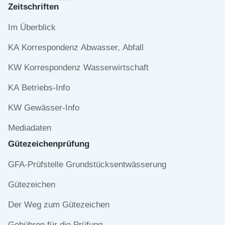
Zeitschriften
Navigation
Im Überblick
überspringen
KA Korrespondenz Abwasser, Abfall
KW Korrespondenz Wasserwirtschaft
KA Betriebs-Info
KW Gewässer-Info
Mediadaten
Gütezeichen­prüfung
Navigation
GFA-Prüfstelle Grundstücksentwässerung
überspringen
Gütezeichen
Der Weg zum Gütezeichen
Gebühren für die Prüfung