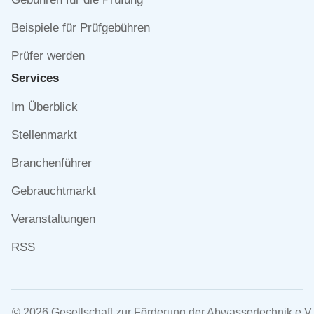
Beispiele für Prüfgebühren
Prüfer werden
Services
Navigation
Im Überblick
überspringen
Stellenmarkt
Branchenführer
Gebrauchtmarkt
Veranstaltungen
RSS
© 2026 Gesellschaft zur Förderung der Abwassertechnik e.V.