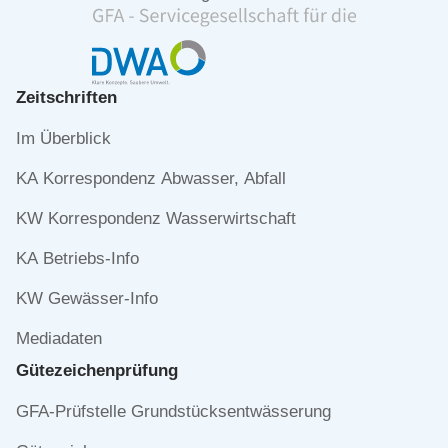
Zeitschriften
Navigation
Im Überblick
überspringen
KA Korrespondenz Abwasser, Abfall
KW Korrespondenz Wasserwirtschaft
KA Betriebs-Info
KW Gewässer-Info
Mediadaten
Gütezeichen­prüfung
Navigation
GFA-Prüfstelle Grundstücksentwässerung
überspringen