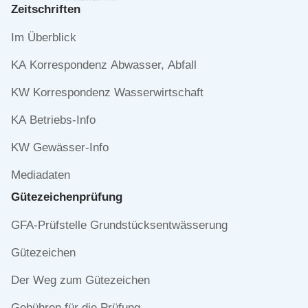
Zeitschriften
Navigation
Im Überblick
überspringen
KA Korrespondenz Abwasser, Abfall
KW Korrespondenz Wasserwirtschaft
KA Betriebs-Info
KW Gewässer-Info
Mediadaten
Gütezeichen­prüfung
Navigation
GFA-Prüfstelle Grundstücksentwässerung
überspringen
Gütezeichen
Der Weg zum Gütezeichen
Gebühren für die Prüfung