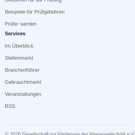
Beispiele für Prüfgebühren
Prüfer werden
Services
Navigation
Im Überblick
überspringen
Stellenmarkt
Branchenführer
Gebrauchtmarkt
Veranstaltungen
RSS
© 2026 Gesellschaft zur Förderung der Abwassertechnik e.V.