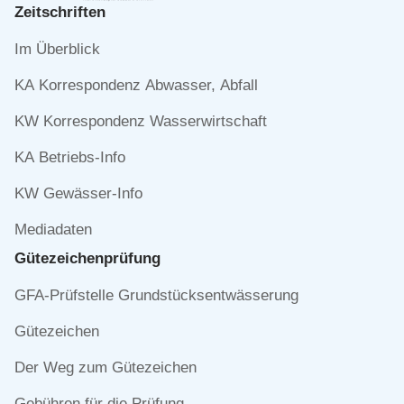
Zeitschriften
Navigation
Im Überblick
überspringen
KA Korrespondenz Abwasser, Abfall
KW Korrespondenz Wasserwirtschaft
KA Betriebs-Info
KW Gewässer-Info
Mediadaten
Gütezeichen­prüfung
Navigation
GFA-Prüfstelle Grundstücksentwässerung
überspringen
Gütezeichen
Der Weg zum Gütezeichen
Gebühren für die Prüfung