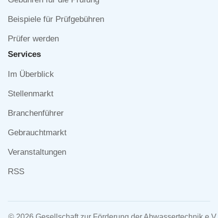
Beispiele für Prüfgebühren
Prüfer werden
Services
Navigation
Im Überblick
überspringen
Stellenmarkt
Branchenführer
Gebrauchtmarkt
Veranstaltungen
RSS
© 2026 Gesellschaft zur Förderung der Abwassertechnik e.V.