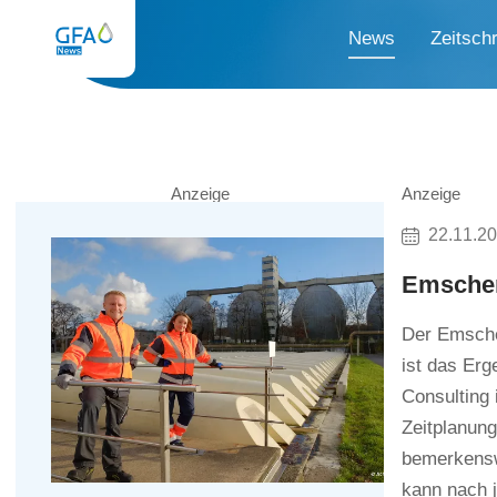
News
Zeitschr
Anzeige
Anzeige
22.11.2
Emscher
Der Emscher
ist das Er
Consulting 
Zeitplanung
bemerkensw
kann nach 