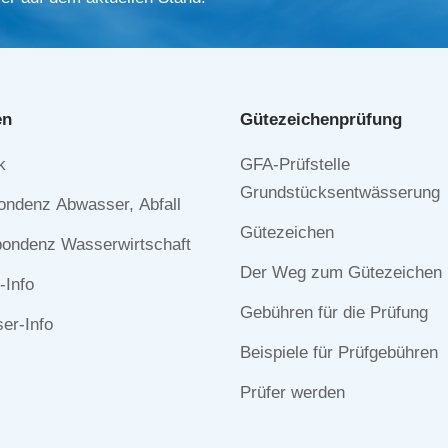
en
Gütezeichen­prüfung
Navigation
k
GFA-Prüfstelle
n
überspringen
Grundstücksentwässerung
ondenz Abwasser, Abfall
Gütezeichen
ondenz Wasserwirtschaft
Der Weg zum Gütezeichen
-Info
Gebühren für die Prüfung
r-Info
Beispiele für Prüfgebühren
Prüfer werden