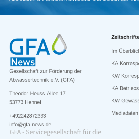
Zeitschrift
Navigation
Im Überblic
überspringe
KA Korresp
Gesellschaft zur Förderung der
KW Korresp
Abwassertechnik e.V. (GFA)
KA Betriebs
Theodor-Heuss-Allee 17
KW Gewässe
53773 Hennef
Mediadaten
+492242872333
info@gfa-news.de