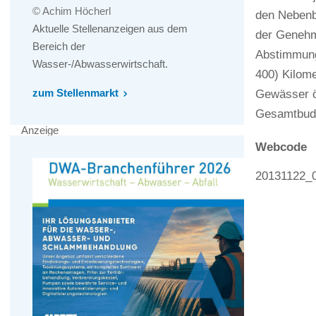
© Achim Höcherl
den Nebenbä
Aktuelle Stellenanzeigen aus dem
der Genehm
Bereich der
Abstimmung
Wasser-/Abwasserwirtschaft.
400) Kilome
zum Stellenmarkt
Gewässer ö
Gesamtbudge
Anzeige
Webcode
20131122_