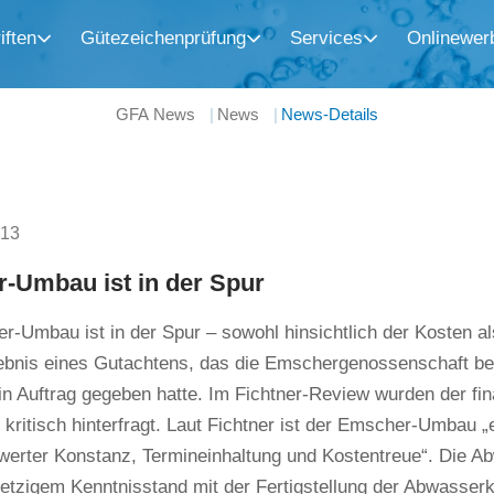
iften
Gütezeichenprüfung
Services
Onlinewer
GFA News
News
News-Details
013
-Umbau ist in der Spur
-Umbau ist in der Spur – sowohl hinsichtlich der Kosten al
gebnis eines Gutachtens, das die Emschergenossenschaft b
in Auftrag gegeben hatte. Im Fichtner-Review wurden der fi
 kritisch hinterfragt. Laut Fichtner ist der Emscher-Umbau „
erter Konstanz, Termineinhaltung und Kostentreue“. Die Ab
jetzigem Kenntnisstand mit der Fertigstellung der Abwasse