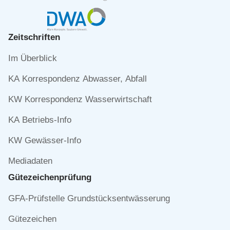
Zeitschriften
Navigation
Im Überblick
überspringen
KA Korrespondenz Abwasser, Abfall
KW Korrespondenz Wasserwirtschaft
KA Betriebs-Info
KW Gewässer-Info
Mediadaten
Gütezeichen­prüfung
Navigation
GFA-Prüfstelle Grundstücksentwässerung
überspringen
Gütezeichen