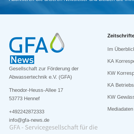
Zeitschrift
Navigation
Im Überblic
überspringe
KA Korresp
Gesellschaft zur Förderung der
KW Korresp
Abwassertechnik e.V. (GFA)
KA Betriebs
Theodor-Heuss-Allee 17
KW Gewässe
53773 Hennef
Mediadaten
+492242872333
info@gfa-news.de