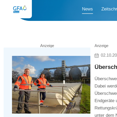
News
Zeitschr
Anzeige
Anzeige
02.10.2
Übersch
Überschwem
Dabei werde
Überschwemm
Endgeräte u
Rettungskrä
unter dem 