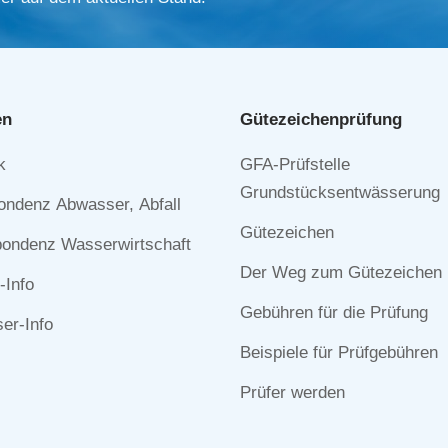
en
Gütezeichen­prüfung
Navigation
k
GFA-Prüfstelle
n
überspringen
Grundstücksentwässerung
ondenz Abwasser, Abfall
Gütezeichen
ondenz Wasserwirtschaft
Der Weg zum Gütezeichen
-Info
Gebühren für die Prüfung
r-Info
Beispiele für Prüfgebühren
Prüfer werden