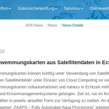
iften
Gütezeichenprüfung
Services
Onlinewer
GFA News
News
News-Details
013
wemmungskarten aus Satellitendaten in Ech
mungskarten können künftig unter Verwendung von Satellite
n Satellitenbilder unter Einsatz von Cloud Computing so ver
ungskarten vollautomatisiert und nahezu in Echtzeit mithil
nd Krisenmanagementsysteme gelangen. Ziel ist, sie im Kri
ften in jeweils aktueller Form zur Verfügung zu stellen. An
Namen „FAAPS – Fully Automated Aqua Processing“ arbeiten