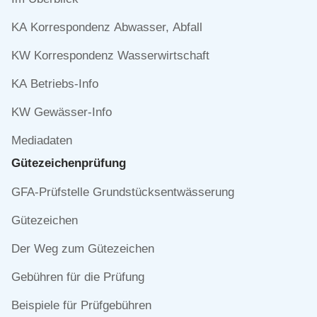
überspringen
KA Korrespondenz Abwasser, Abfall
KW Korrespondenz Wasserwirtschaft
KA Betriebs-Info
KW Gewässer-Info
Mediadaten
Gütezeichen­prüfung
Navigation
GFA-Prüfstelle Grundstücksentwässerung
überspringen
Gütezeichen
Der Weg zum Gütezeichen
Gebühren für die Prüfung
Beispiele für Prüfgebühren