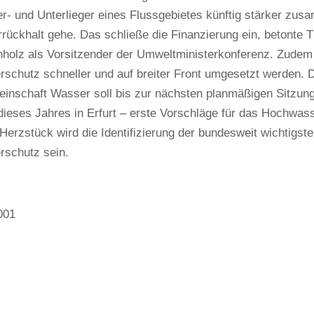
er- und Unterlieger eines Flussgebietes künftig stärker zu
ückhalt gehe. Das schließe die Finanzierung ein, betonte 
nholz als Vorsitzender der Umweltministerkonferenz. Zud
schutz schneller und auf breiter Front umgesetzt werden. 
inschaft Wasser soll bis zur nächsten planmäßigen Sitzung
ieses Jahres in Erfurt – erste Vorschläge für das Hochwa
 Herzstück wird die Identifizierung der bundesweit wichtigst
schutz sein.
001