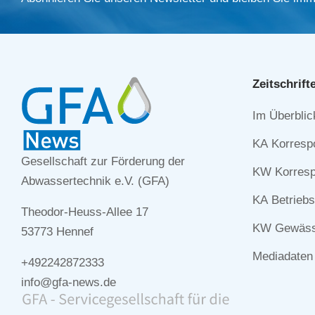
Zeitschrift
Navigation
Im Überblic
überspringe
KA Korresp
Gesellschaft zur Förderung der
KW Korresp
Abwassertechnik e.V. (GFA)
KA Betriebs
Theodor-Heuss-Allee 17
KW Gewässe
53773 Hennef
Mediadaten
+492242872333
info@gfa-news.de