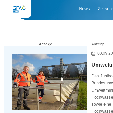
News
Zeitschr
Anzeige
Anzeige
03.09.2
Umweltm
Das Junihoc
Bundesumwe
Umweltmini
Hochwassers
sowie eine 
Hochwasser