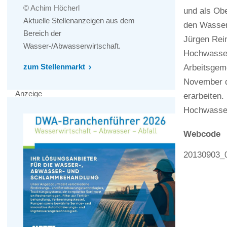
© Achim Höcherl
und als Ob
Aktuelle Stellenanzeigen aus dem
den Wasserr
Bereich der
Jürgen Rei
Wasser-/Abwasserwirtschaft.
Hochwasser
zum Stellenmarkt
Arbeitsgeme
November d
Anzeige
erarbeiten.
Hochwasser
Webcode
20130903_