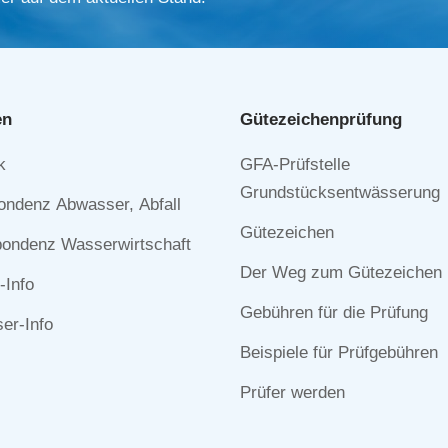
en
Gütezeichen­prüfung
Navigation
k
GFA-Prüfstelle
n
überspringen
Grundstücksentwässerung
ondenz Abwasser, Abfall
Gütezeichen
ondenz Wasserwirtschaft
Der Weg zum Gütezeichen
-Info
Gebühren für die Prüfung
r-Info
Beispiele für Prüfgebühren
Prüfer werden