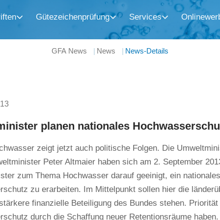
iften
Gütezeichenprüfung
Services
Onlinewer
GFA News
News
News-Details
013
inister planen nationales Hochwassersch
hwasser zeigt jetzt auch politische Folgen. Die Umweltmini
ltminister Peter Altmaier haben sich am 2. September 201
ster zum Thema Hochwasser darauf geeinigt, ein national
chutz zu erarbeiten. Im Mittelpunkt sollen hier die länderü
stärkere finanzielle Beteiligung des Bundes stehen. Prioritä
schutz durch die Schaffung neuer Retentionsräume haben. 