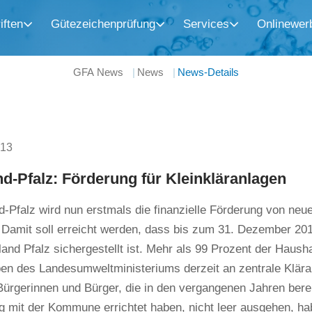
iften
Gütezeichenprüfung
Services
Onlinewer
GFA News
News
News-Details
013
d-Pfalz: Förderung für Kleinkläranlagen
d-Pfalz wird nun erstmals die finanzielle Förderung von neu
. Damit soll erreicht werden, dass bis zum 31. Dezember 20
and Pfalz sichergestellt ist. Mehr als 99 Prozent der Hausha
en des Landesumweltministeriums derzeit an zentrale Klär
Bürgerinnen und Bürger, die in den vergangenen Jahren berei
 mit der Kommune errichtet haben, nicht leer ausgehen, h