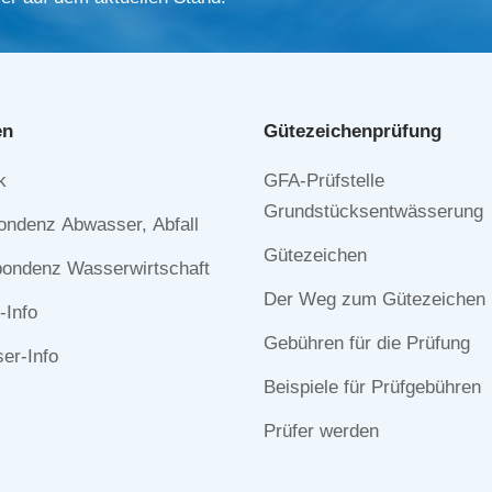
en
Gütezeichen­prüfung
Navigation
k
GFA-Prüfstelle
n
überspringen
Grundstücksentwässerung
ondenz Abwasser, Abfall
Gütezeichen
ondenz Wasserwirtschaft
Der Weg zum Gütezeichen
-Info
Gebühren für die Prüfung
r-Info
Beispiele für Prüfgebühren
Prüfer werden