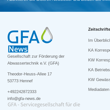
Zeitschrift
Navigation
Im Überblic
überspringe
KA Korresp
Gesellschaft zur Förderung der
KW Korresp
Abwassertechnik e.V. (GFA)
KA Betriebs
Theodor-Heuss-Allee 17
KW Gewässe
53773 Hennef
Mediadaten
+492242872333
info@gfa-news.de