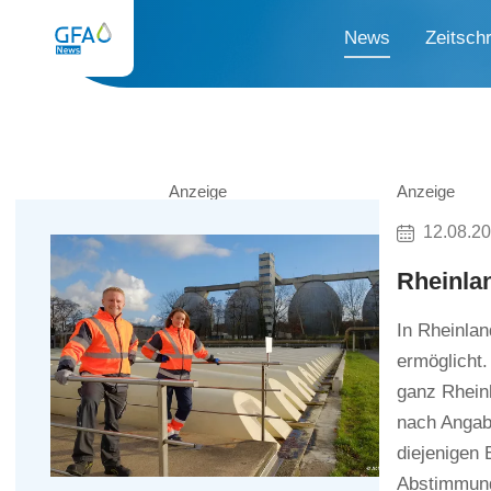
News
Zeitschr
Anzeige
Anzeige
12.08.2
Rheinlan
In Rheinlan
ermöglicht
ganz Rheinl
nach Angab
diejenigen 
Abstimmung