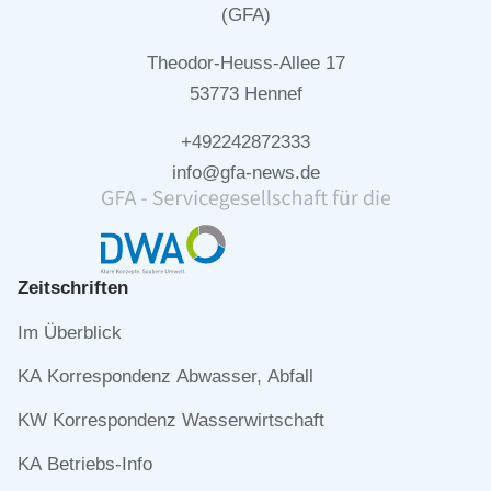
(GFA)
Theodor-Heuss-Allee 17
53773 Hennef
+492242872333
info@gfa-news.de
Zeitschriften
Navigation
Im Überblick
überspringen
KA Korrespondenz Abwasser, Abfall
KW Korrespondenz Wasserwirtschaft
KA Betriebs-Info