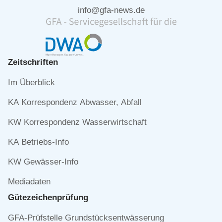
info@gfa-news.de
Zeitschriften
Navigation
Im Überblick
überspringen
KA Korrespondenz Abwasser, Abfall
KW Korrespondenz Wasserwirtschaft
KA Betriebs-Info
KW Gewässer-Info
Mediadaten
Gütezeichen­prüfung
Navigation
GFA-Prüfstelle Grundstücksentwässerung