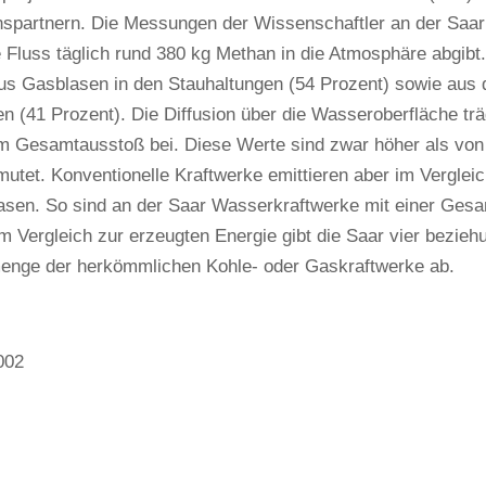
nspartnern. Die Messungen der Wissenschaftler an der Saar
 Fluss täglich rund 380 kg Methan in die Atmosphäre abgib
s Gasblasen in den Stauhaltungen (54 Prozent) sowie aus d
(41 Prozent). Die Diffusion über die Wasseroberfläche träg
m Gesamtausstoß bei. Diese Werte sind zwar höher als von
mutet. Konventionelle Kraftwerke emittieren aber im Vergle
asen. So sind an der Saar Wasserkraftwerke mit einer Ges
. Im Vergleich zur erzeugten Energie gibt die Saar vier bezi
enge der herkömmlichen Kohle- oder Gaskraftwerke ab.
002