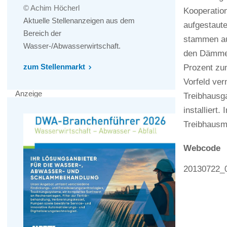
© Achim Höcherl
Kooperatio
Aktuelle Stellenanzeigen aus dem
aufgestaute
Bereich der
stammen au
Wasser-/Abwasserwirtschaft.
den Dämmen 
zum Stellenmarkt
Prozent zu
Vorfeld ver
Anzeige
Treibhausg
installiert
Treibhausm
Webcode
20130722_