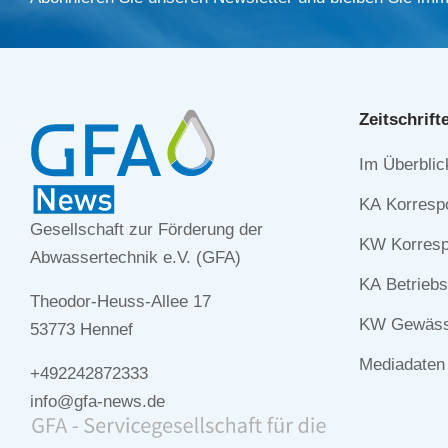
Zeitschrift
Navigation
Im Überblic
überspringe
KA Korresp
Gesellschaft zur Förderung der
KW Korresp
Abwassertechnik e.V. (GFA)
KA Betriebs
Theodor-Heuss-Allee 17
KW Gewässe
53773 Hennef
Mediadaten
+492242872333
info@gfa-news.de