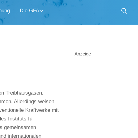
bung
Die GFA
Anzeige
on Treibhausgasen,
mmen. Allerdings weisen
entionelle Kraftwerke mit
s Instituts für
nes gemeinsamen
nd internationalen