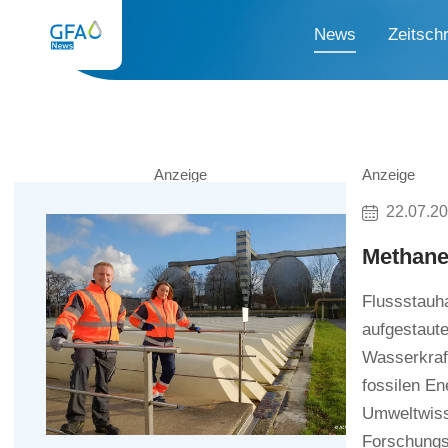
News
Zeitschr
Anzeige
Anzeige
22.07.2
Methane
Flussstauh
aufgestaute
Wasserkraft
fossilen En
Umweltwiss
Forschungs