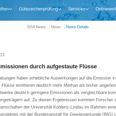
iften
Gütezeichenprüfung
Services
Onlinewer
GFA News
News
News-Details
013
missionen durch aufgestaute Flüsse
altungen haben erhebliche Auswirkungen auf die Emission v
 Flüsse emittieren deutlich mehr Methan als bisher angeno
werke deutlich geringere Emissionen als vergleichbare konv
ergieträgern auf. Zu diesen Ergebnissen kommen Forscher de
enschaften der Universität Koblenz-Lindau im Rahmen ei
projektes mit der Bundesanstalt für Gewässerkunde (BfG) u