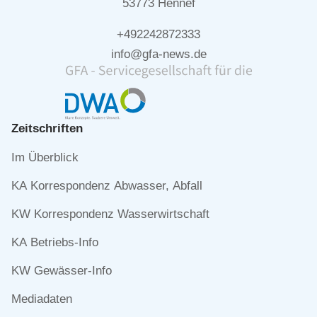
53773 Hennef
+492242872333
info@gfa-news.de
Zeitschriften
Navigation
Im Überblick
überspringen
KA Korrespondenz Abwasser, Abfall
KW Korrespondenz Wasserwirtschaft
KA Betriebs-Info
KW Gewässer-Info
Mediadaten