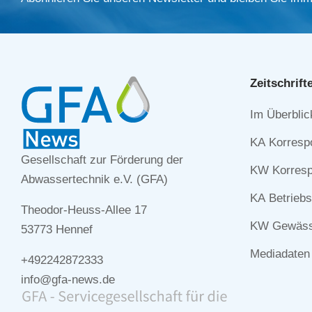
Zeitschrift
Navigation
Im Überblic
überspringe
KA Korresp
Gesellschaft zur Förderung der
KW Korresp
Abwassertechnik e.V. (GFA)
KA Betriebs
Theodor-Heuss-Allee 17
KW Gewässe
53773 Hennef
Mediadaten
+492242872333
info@gfa-news.de