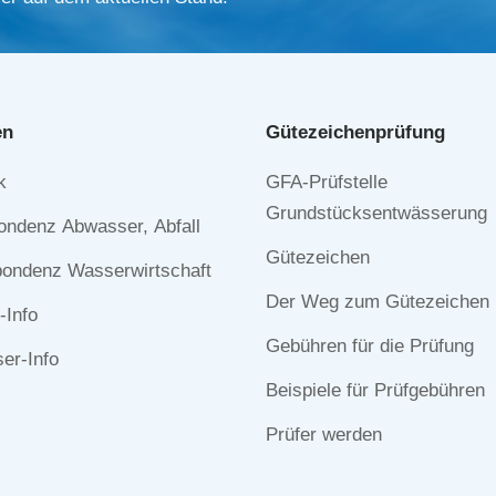
en
Gütezeichen­prüfung
Navigation
k
GFA-Prüfstelle
n
überspringen
Grundstücksentwässerung
ondenz Abwasser, Abfall
Gütezeichen
ondenz Wasserwirtschaft
Der Weg zum Gütezeichen
-Info
Gebühren für die Prüfung
r-Info
Beispiele für Prüfgebühren
Prüfer werden