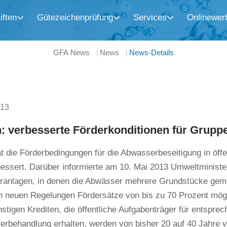
iften
Gütezeichenprüfung
Services
Onlinewer
GFA News
News
News-Details
013
: verbesserte Förderkonditionen für Grupp
 die Förderbedingungen für die Abwasserbeseitigung in öffe
essert. Darüber informierte am 10. Mai 2013 Umweltminister
ranlagen, in denen die Abwässer mehrere Grundstücke gem
n neuen Regelungen Fördersätze von bis zu 70 Prozent mögl
stigen Krediten, die öffentliche Aufgabenträger für entsprec
rbehandlung erhalten, werden von bisher 20 auf 40 Jahre v