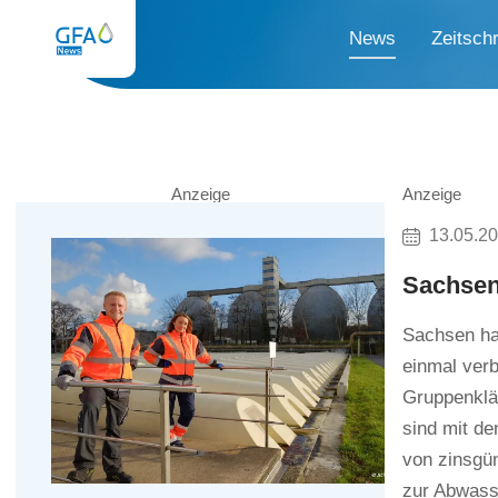
News
Zeitschr
Anzeige
Anzeige
13.05.2
Sachsen
Sachsen hat
einmal verb
Gruppenklä
sind mit de
von zinsgün
zur Abwasse