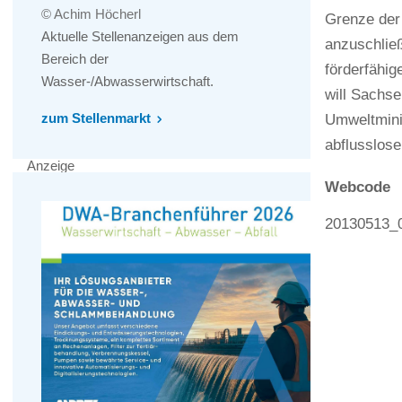
© Achim Höcherl
Grenze der
Aktuelle Stellenanzeigen aus dem
anzuschlie
Bereich der
förderfähi
Wasser-/Abwasserwirtschaft.
will Sachs
zum Stellenmarkt
Umweltminis
abflusslos
Anzeige
Webcode
20130513_