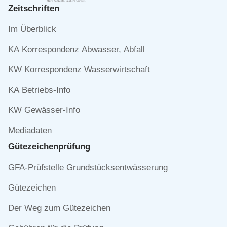
Zeitschriften
Navigation
Im Überblick
überspringen
KA Korrespondenz Abwasser, Abfall
KW Korrespondenz Wasserwirtschaft
KA Betriebs-Info
KW Gewässer-Info
Mediadaten
Gütezeichen­prüfung
Navigation
GFA-Prüfstelle Grundstücksentwässerung
überspringen
Gütezeichen
Der Weg zum Gütezeichen