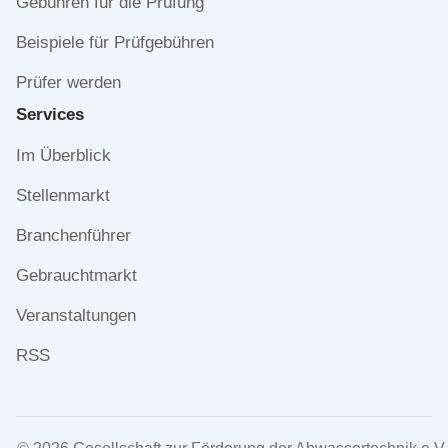
Gebühren für die Prüfung
Beispiele für Prüfgebühren
Prüfer werden
Services
Navigation
Im Überblick
überspringen
Stellenmarkt
Branchenführer
Gebrauchtmarkt
Veranstaltungen
RSS