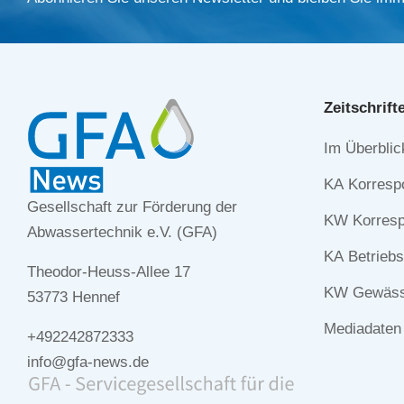
Zeitschrift
Navigation
Im Überblic
überspringe
KA Korresp
Gesellschaft zur Förderung der
KW Korresp
Abwassertechnik e.V. (GFA)
KA Betriebs
Theodor-Heuss-Allee 17
KW Gewässe
53773 Hennef
Mediadaten
+492242872333
info@gfa-news.de