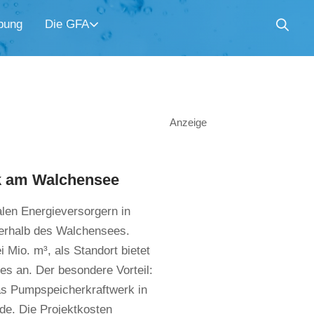
bung
Die GFA
Anzeige
rk am Walchensee
len Energieversorgern in
erhalb des Walchensees.
Mio. m³, als Standort bietet
s an. Der besondere Vorteil:
as Pumpspeicherkraftwerk in
de. Die Projektkosten