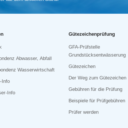
en
Gütezeichen­prüfung
Navigation
k
GFA-Prüfstelle
n
überspringen
Grundstücksentwässerung
ondenz Abwasser, Abfall
Gütezeichen
ondenz Wasserwirtschaft
Der Weg zum Gütezeichen
-Info
Gebühren für die Prüfung
r-Info
Beispiele für Prüfgebühren
Prüfer werden