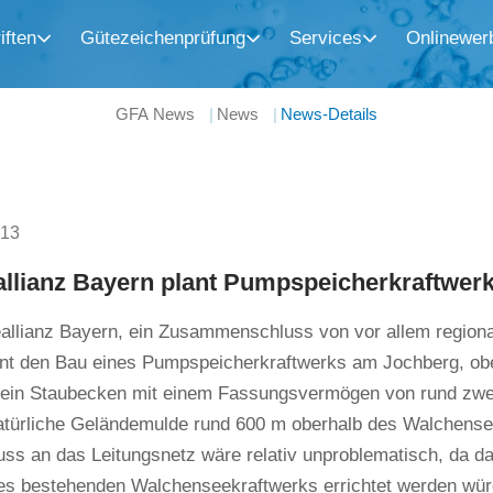
iften
Gütezeichenprüfung
Services
Onlinewer
GFA News
News
News-Details
013
allianz Bayern plant Pumpspeicherkraftwe
eallianz Bayern, ein Zusammenschluss von vor allem regiona
ant den Bau eines Pumpspeicherkraftwerks am Jochberg, ob
 ein Staubecken mit einem Fassungsvermögen von rund zwei 
natürliche Geländemulde rund 600 m oberhalb des Walchensee
uss an das Leitungsnetz wäre relativ unproblematisch, da d
es bestehenden Walchenseekraftwerks errichtet werden wür