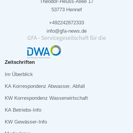
Theodor-Heuss-Allee 17
53773 Hennef
+492242872333
info@gfa-news.de
Zeitschriften
Navigation
Im Überblick
überspringen
KA Korrespondenz Abwasser, Abfall
KW Korrespondenz Wasserwirtschaft
KA Betriebs-Info
KW Gewässer-Info