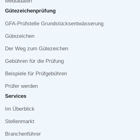
Mediadaten
Gütezeichen­prüfung
Navigation
GFA-Prüfstelle Grundstücksentwässerung
überspringen
Gütezeichen
Der Weg zum Gütezeichen
Gebühren für die Prüfung
Beispiele für Prüfgebühren
Prüfer werden
Services
Navigation
Im Überblick
überspringen
Stellenmarkt
Branchenführer