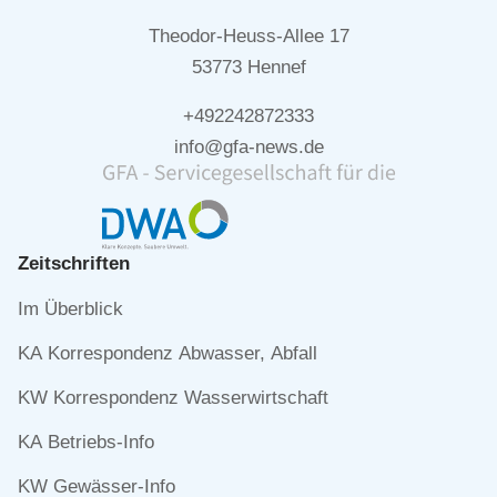
Theodor-Heuss-Allee 17
53773 Hennef
+492242872333
info@gfa-news.de
Zeitschriften
Navigation
Im Überblick
überspringen
KA Korrespondenz Abwasser, Abfall
KW Korrespondenz Wasserwirtschaft
KA Betriebs-Info
KW Gewässer-Info