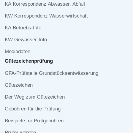
überspringen
KA Korrespondenz Abwasser, Abfall
KW Korrespondenz Wasserwirtschaft
KA Betriebs-Info
KW Gewässer-Info
Mediadaten
Gütezeichen­prüfung
Navigation
GFA-Prüfstelle Grundstücksentwässerung
überspringen
Gütezeichen
Der Weg zum Gütezeichen
Gebühren für die Prüfung
Beispiele für Prüfgebühren
Prüfer werden