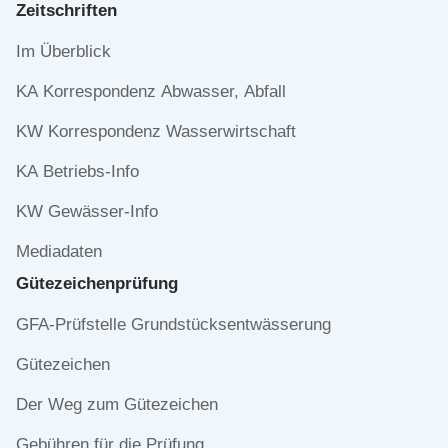
Zeitschriften
Navigation
Im Überblick
überspringen
KA Korrespondenz Abwasser, Abfall
KW Korrespondenz Wasserwirtschaft
KA Betriebs-Info
KW Gewässer-Info
Mediadaten
Gütezeichen­prüfung
Navigation
GFA-Prüfstelle Grundstücksentwässerung
überspringen
Gütezeichen
Der Weg zum Gütezeichen
Gebühren für die Prüfung