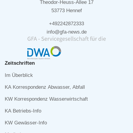
Theodor-Heuss-Allee 17
53773 Hennef
+492242872333
info@gfa-news.de
Zeitschriften
Navigation
Im Überblick
überspringen
KA Korrespondenz Abwasser, Abfall
KW Korrespondenz Wasserwirtschaft
KA Betriebs-Info
KW Gewässer-Info