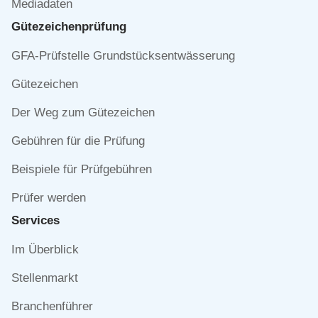
Mediadaten
Gütezeichen­prüfung
Navigation
GFA-Prüfstelle Grundstücksentwässerung
überspringen
Gütezeichen
Der Weg zum Gütezeichen
Gebühren für die Prüfung
Beispiele für Prüfgebühren
Prüfer werden
Services
Navigation
Im Überblick
überspringen
Stellenmarkt
Branchenführer