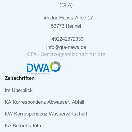
(GFA)
Theodor-Heuss-Allee 17
53773 Hennef
+492242872333
info@gfa-news.de
Zeitschriften
Navigation
Im Überblick
überspringen
KA Korrespondenz Abwasser, Abfall
KW Korrespondenz Wasserwirtschaft
KA Betriebs-Info