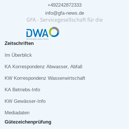
+492242872333
info@gfa-news.de
Zeitschriften
Navigation
Im Überblick
überspringen
KA Korrespondenz Abwasser, Abfall
KW Korrespondenz Wasserwirtschaft
KA Betriebs-Info
KW Gewässer-Info
Mediadaten
Gütezeichen­prüfung