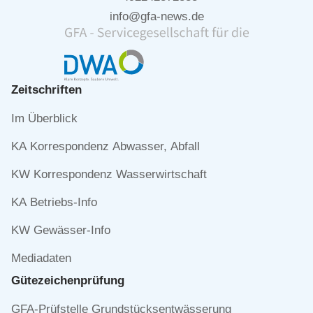
info@gfa-news.de
Zeitschriften
Navigation
Im Überblick
überspringen
KA Korrespondenz Abwasser, Abfall
KW Korrespondenz Wasserwirtschaft
KA Betriebs-Info
KW Gewässer-Info
Mediadaten
Gütezeichen­prüfung
Navigation
GFA-Prüfstelle Grundstücksentwässerung