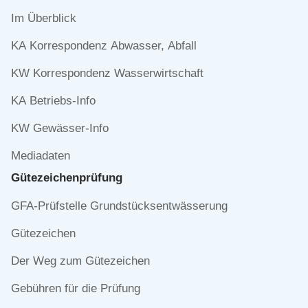
Navigation
Im Überblick
überspringen
KA Korrespondenz Abwasser, Abfall
KW Korrespondenz Wasserwirtschaft
KA Betriebs-Info
KW Gewässer-Info
Mediadaten
Gütezeichen­prüfung
Navigation
GFA-Prüfstelle Grundstücksentwässerung
überspringen
Gütezeichen
Der Weg zum Gütezeichen
Gebühren für die Prüfung