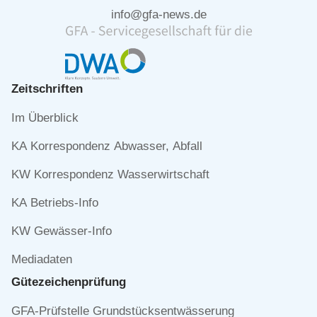
info@gfa-news.de
Zeitschriften
Navigation
Im Überblick
überspringen
KA Korrespondenz Abwasser, Abfall
KW Korrespondenz Wasserwirtschaft
KA Betriebs-Info
KW Gewässer-Info
Mediadaten
Gütezeichen­prüfung
Navigation
GFA-Prüfstelle Grundstücksentwässerung