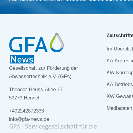
Zeitschrift
Navigation
Im Überblic
überspringe
KA Korresp
Gesellschaft zur Förderung der
KW Korresp
Abwassertechnik e.V. (GFA)
KA Betriebs
Theodor-Heuss-Allee 17
KW Gewässe
53773 Hennef
Mediadaten
+492242872333
info@gfa-news.de