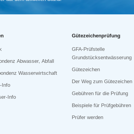
en
Gütezeichen­prüfung
Navigation
k
GFA-Prüfstelle
n
überspringen
Grundstücksentwässerung
ondenz Abwasser, Abfall
Gütezeichen
ondenz Wasserwirtschaft
Der Weg zum Gütezeichen
-Info
Gebühren für die Prüfung
r-Info
Beispiele für Prüfgebühren
Prüfer werden