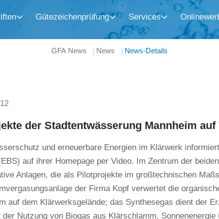
iften
Gütezeichenprüfung
Services
Onlinewer
GFA News
News
News-Details
012
ojekte der Stadtentwässerung Mannheim auf
serschutz und erneuerbare Energien im Klärwerk informier
EBS) auf ihrer Homepage per Video. Im Zentrum der beiden 
tive Anlagen, die als Pilotprojekte im großtechnischen Maß
mvergasungsanlage der Firma Kopf verwertet die organische
m auf dem Klärwerksgelände; das Synthesegas dient der E
 der Nutzung von Biogas aus Klärschlamm, Sonnenenergie u