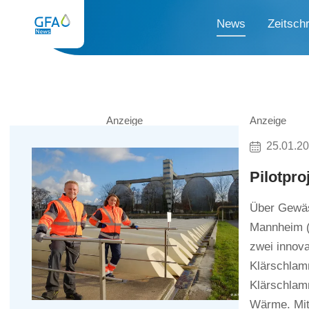
News
Zeitschr
Anzeige
Anzeige
25.01.2
Pilotpr
Über Gewäs
Mannheim (
zwei innova
Klärschlam
Klärschlam
Wärme. Mit