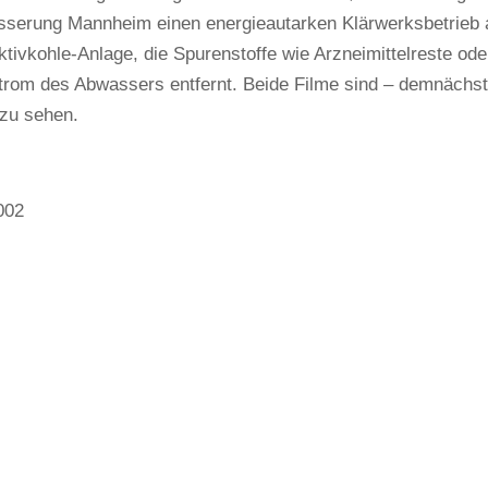
serung Mannheim einen energieautarken Klärwerksbetrieb an
ktivkohle-Anlage, die Spurenstoffe wie Arzneimittelreste od
trom des Abwassers entfernt. Beide Filme sind – demnächst
 zu sehen.
002