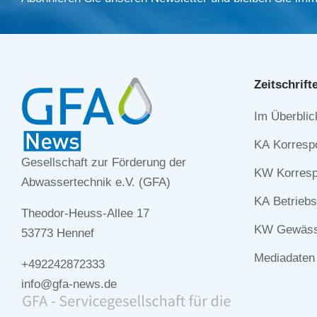
Zeitschrift
Navigation
Im Überblic
überspringe
KA Korresp
Gesellschaft zur Förderung der
KW Korresp
Abwassertechnik e.V. (GFA)
KA Betriebs
Theodor-Heuss-Allee 17
KW Gewässe
53773 Hennef
Mediadaten
+492242872333
info@gfa-news.de