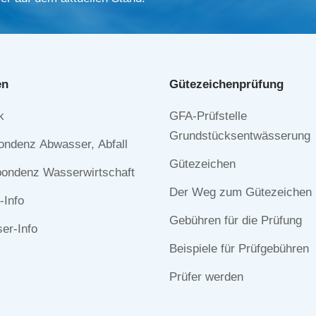
en
Gütezeichen­prüfung
Navigation
k
GFA-Prüfstelle
n
überspringen
Grundstücksentwässerung
ondenz Abwasser, Abfall
Gütezeichen
ondenz Wasserwirtschaft
Der Weg zum Gütezeichen
-Info
Gebühren für die Prüfung
r-Info
Beispiele für Prüfgebühren
Prüfer werden