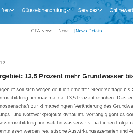
iften
Gütezeichenprüfung
Services
Onlinewer
GFA News
News
News-Details
012
gebiet: 13,5 Prozent mehr Grundwasser bi
ebiet soll sich wegen deutlich erhöhter Niederschläge bis
rneubildung um maximal ca. 13,5 Prozent erhöhen. Dies erg
ossenschaft zur klimabedingten Veränderung des Grundw
ungs- und Netzwerkprojekts dynaklim. Vorrangig geht es 
sserneubildung und welche wasserwirtschaftlichen Folgen d
enntnissen werden realistische Auswirkungsszenarien und An