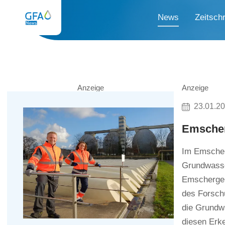
News
Zeitschr
Anzeige
Anzeige
23.01.2
Emscher
Im Emscherg
Grundwasse
Emschergen
des Forsch
die Grundwa
diesen Erk