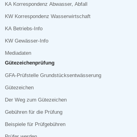
überspringen
KA Korrespondenz Abwasser, Abfall
KW Korrespondenz Wasserwirtschaft
KA Betriebs-Info
KW Gewässer-Info
Mediadaten
Gütezeichen­prüfung
Navigation
GFA-Prüfstelle Grundstücksentwässerung
überspringen
Gütezeichen
Der Weg zum Gütezeichen
Gebühren für die Prüfung
Beispiele für Prüfgebühren
Prüfer werden