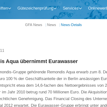
iften
Gütezeichenprüfung
Services
Onlinewer
GFA News
News
News-Details
011
s Aqua übernimmt Eurawasser
mondis-Gruppe gehörende Remondis Aqua erwarb zum 8. De
uro 100 % der Geschäftsanteile der in Berlin ansässigen E
entspricht etwa dem 14,6-fachen des Nettoergebnisses von 
im Jahr 2010 betrug rund 70 Millionen Euro. Die Akquisitio
lrechtlichen Genehmigung. Das Financial Closing des Untern
al 2012 erwartet. Die Eurawasser-Gruppe erbringt unter an