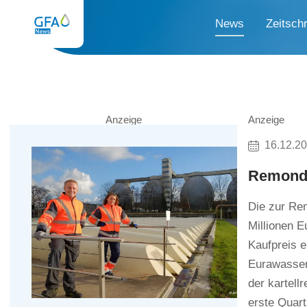
News
Zeitschr
Anzeige
Anzeige
16.12.2
Remondi
Die zur Re
Millionen E
Kaufpreis 
Eurawasser 
der kartel
erste Quart