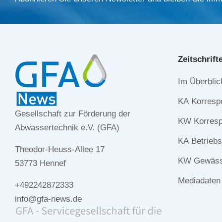
Zeitschrift
Navigation
Im Überblic
überspringe
KA Korresp
Gesellschaft zur Förderung der
KW Korresp
Abwassertechnik e.V. (GFA)
KA Betriebs
Theodor-Heuss-Allee 17
KW Gewässe
53773 Hennef
Mediadaten
+492242872333
info@gfa-news.de