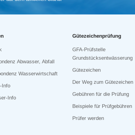
en
Gütezeichen­prüfung
Navigation
k
GFA-Prüfstelle
n
überspringen
Grundstücksentwässerung
ondenz Abwasser, Abfall
Gütezeichen
ondenz Wasserwirtschaft
Der Weg zum Gütezeichen
-Info
Gebühren für die Prüfung
r-Info
Beispiele für Prüfgebühren
Prüfer werden