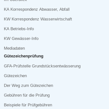
überspringen
KA Korrespondenz Abwasser, Abfall
KW Korrespondenz Wasserwirtschaft
KA Betriebs-Info
KW Gewässer-Info
Mediadaten
Gütezeichen­prüfung
Navigation
GFA-Prüfstelle Grundstücksentwässerung
überspringen
Gütezeichen
Der Weg zum Gütezeichen
Gebühren für die Prüfung
Beispiele für Prüfgebühren