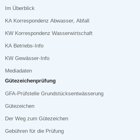
Navigation
Im Überblick
überspringen
KA Korrespondenz Abwasser, Abfall
KW Korrespondenz Wasserwirtschaft
KA Betriebs-Info
KW Gewässer-Info
Mediadaten
Gütezeichen­prüfung
Navigation
GFA-Prüfstelle Grundstücksentwässerung
überspringen
Gütezeichen
Der Weg zum Gütezeichen
Gebühren für die Prüfung