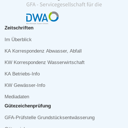
Zeitschriften
Navigation
Im Überblick
überspringen
KA Korrespondenz Abwasser, Abfall
KW Korrespondenz Wasserwirtschaft
KA Betriebs-Info
KW Gewässer-Info
Mediadaten
Gütezeichen­prüfung
Navigation
GFA-Prüfstelle Grundstücksentwässerung
überspringen