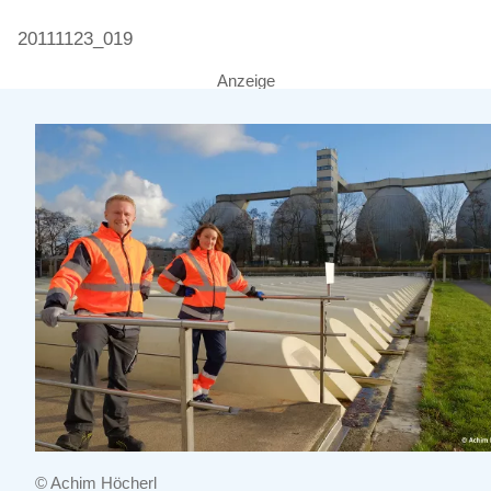
20111123_019
Anzeige
© Achim Höcherl