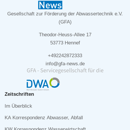
Gesellschaft zur Förderung der Abwassertechnik e.V.
(GFA)
Theodor-Heuss-Allee 17
53773 Hennef
+492242872333
info@gfa-news.de
Zeitschriften
Navigation
Im Überblick
überspringen
KA Korrespondenz Abwasser, Abfall
KW Korrespondenz Wasserwirtschaft