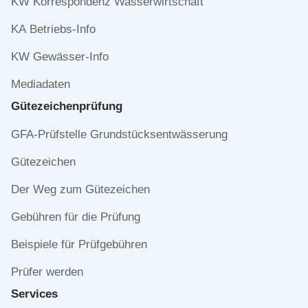
KW Korrespondenz Wasserwirtschaft
KA Betriebs-Info
KW Gewässer-Info
Mediadaten
Gütezeichen­prüfung
Navigation
GFA-Prüfstelle Grundstücksentwässerung
überspringen
Gütezeichen
Der Weg zum Gütezeichen
Gebühren für die Prüfung
Beispiele für Prüfgebühren
Prüfer werden
Services