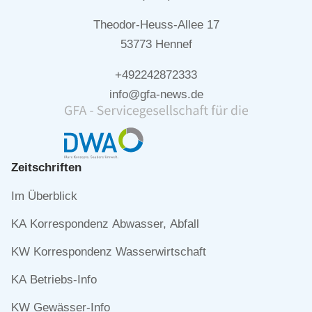
Theodor-Heuss-Allee 17
53773 Hennef
+492242872333
info@gfa-news.de
Zeitschriften
Navigation
Im Überblick
überspringen
KA Korrespondenz Abwasser, Abfall
KW Korrespondenz Wasserwirtschaft
KA Betriebs-Info
KW Gewässer-Info