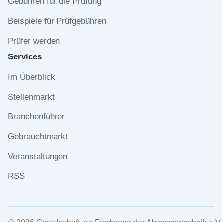
Gebühren für die Prüfung
Beispiele für Prüfgebühren
Prüfer werden
Services
Navigation
Im Überblick
überspringen
Stellenmarkt
Branchenführer
Gebrauchtmarkt
Veranstaltungen
RSS