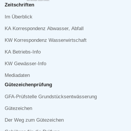
Zeitschriften
Navigation
Im Überblick
überspringen
KA Korrespondenz Abwasser, Abfall
KW Korrespondenz Wasserwirtschaft
KA Betriebs-Info
KW Gewässer-Info
Mediadaten
Gütezeichen­prüfung
Navigation
GFA-Prüfstelle Grundstücksentwässerung
überspringen
Gütezeichen
Der Weg zum Gütezeichen